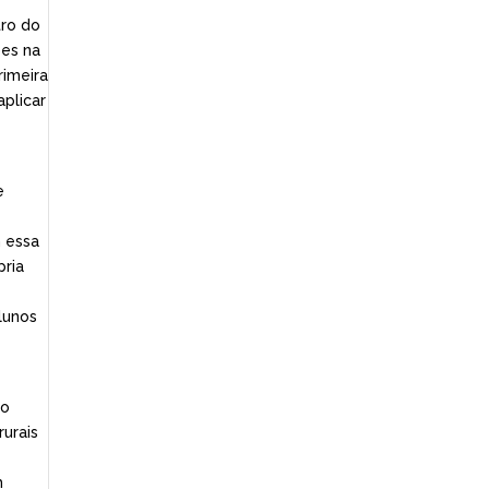
tro do
ões na
rimeira
plicar
e
m essa
pria
lunos
 o
rurais
m