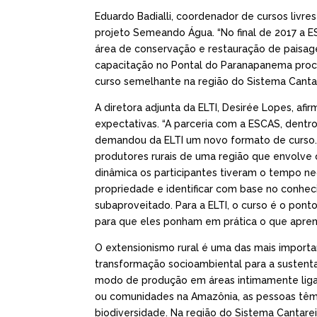
Eduardo Badialli, coordenador de cursos livr
projeto Semeando Água. “No final de 2017 a ES
área de conservação e restauração de paisagen
capacitação no Pontal do Paranapanema proc
curso semelhante na região do Sistema Cantar
A diretora adjunta da ELTI, Desirée Lopes, af
expectativas. “A parceria com a ESCAS, dentr
demandou da ELTI um novo formato de curso. 
produtores rurais de uma região que envolve 
dinâmica os participantes tiveram o tempo ne
propriedade e identificar com base no conhec
subaproveitado. Para a ELTI, o curso é o pon
para que eles ponham em prática o que apren
O extensionismo rural é uma das mais import
transformação socioambiental para a sustenta
modo de produção em áreas intimamente ligadas
ou comunidades na Amazônia, as pessoas têm
biodiversidade. Na região do Sistema Cantare