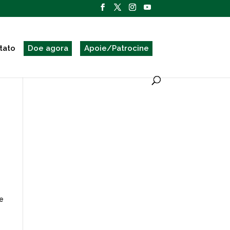
tato
Doe agora
Apoie/Patrocine
de