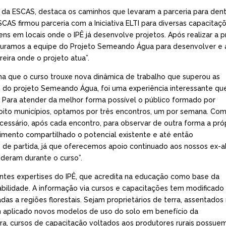
es da ESCAS, destaca os caminhos que levaram a parceria para den
CAS firmou parceria com a Iniciativa ELTI para diversas capacitaç
s em locais onde o IPÊ já desenvolve projetos. Após realizar a p
uramos a equipe do Projeto Semeando Água para desenvolver e a
eira onde o projeto atua”.
irma que o curso trouxe nova dinâmica de trabalho que superou as
o do projeto Semeando Água, foi uma experiência interessante qu
Para atender da melhor forma possível o público formado por
oito municípios, optamos por três encontros, um por semana. Co
cessário, após cada encontro, para observar de outra forma a pró
imento compartilhado o potencial existente e até então
to de partida, já que oferecemos apoio continuado aos nossos ex-a
deram durante o curso”.
antes expertises do IPÊ, que acredita na educação como base da
bilidade. A informação via cursos e capacitações tem modificado
 a regiões florestais. Sejam proprietários de terra, assentados 
 aplicado novos modelos de uso do solo em benefício da
ira, cursos de capacitação voltados aos produtores rurais possue