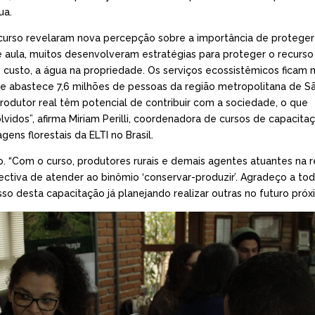
ua.
 curso revelaram nova percepção sobre a importância de proteger
de aula, muitos desenvolveram estratégias para proteger o recurso
xo custo, a água na propriedade. Os serviços ecossistêmicos ficam 
ue abastece 7,6 milhões de pessoas da região metropolitana de S
odutor real têm potencial de contribuir com a sociedade, o que
vidos”, afirma Miriam Perilli, coordenadora de cursos de capacit
ens florestais da ELTI no Brasil.
 “Com o curso, produtores rurais e demais agentes atuantes na r
ctiva de atender ao binômio ‘conservar-produzir’. Agradeço a to
 desta capacitação já planejando realizar outras no futuro próx