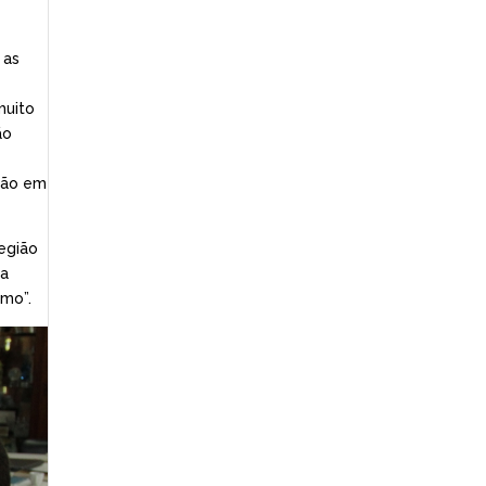
 as
muito
ão
ação em
egião
da
imo”.