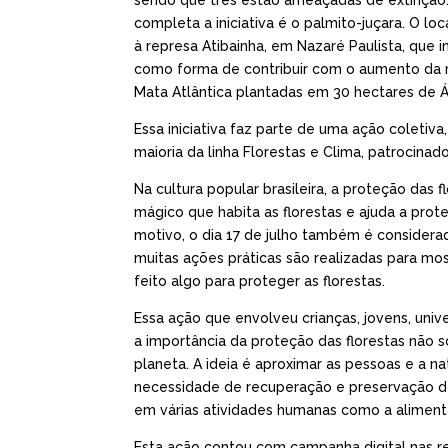
sendo que três estão ameaçadas de extinção: 
completa a iniciativa é o palmito-juçara. O 
à represa Atibainha, em Nazaré Paulista, que
como forma de contribuir com o aumento da res
Mata Atlântica plantadas em 30 hectares de Á
Essa iniciativa faz parte de uma ação coletiva
maioria da linha Florestas e Clima, patrocin
Na cultura popular brasileira, a proteção das 
mágico que habita as florestas e ajuda a prot
motivo, o dia 17 de julho também é consider
muitas ações práticas são realizadas para mo
feito algo para proteger as florestas.
Essa ação que envolveu crianças, jovens, univ
a importância da proteção das florestas não
planeta. A ideia é aproximar as pessoas e a
necessidade de recuperação e preservação do
em várias atividades humanas como a alimenta
Esta ação contou com campanha digital nas re