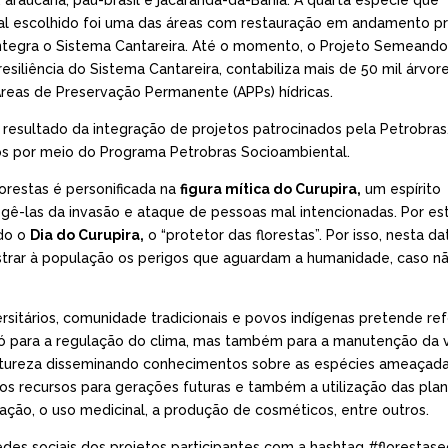
araucária, pau-brasil e jacarandá-da-Bahia. A quarta espécie que
local escolhido foi uma das áreas com restauração em andamento p
 integra o Sistema Cantareira. Até o momento, o Projeto Semeando
iliência do Sistema Cantareira, contabiliza mais de 50 mil árvor
reas de Preservação Permanente (APPs) hídricas.
, resultado da integração de projetos patrocinados pela Petrobras
ados por meio do Programa Petrobras Socioambiental.
florestas é personificada na
figura mítica do Curupira
,
um espírito
egê-las da invasão e ataque de pessoas mal intencionadas. Por es
ado o
Dia do Curupira
,
o “protetor das florestas”. Por isso, nesta da
strar à população os perigos que aguardam a humanidade, caso nã
ersitários, comunidade tradicionais e povos indígenas pretende re
 só para a regulação do clima, mas também para a manutenção da 
 natureza disseminando conhecimentos sobre as espécies ameaçada
s recursos para gerações futuras e também a utilização das plan
ção, o uso medicinal, a produção de cosméticos, entre outros.
des sociais dos projetos participantes com a hashtag #florestase