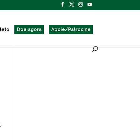
tato
Doe agora
Apoie/Patrocine
s
,