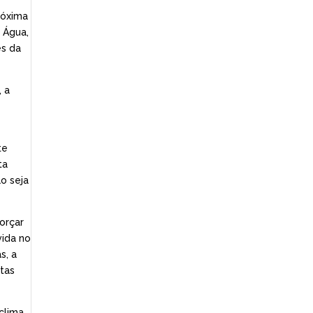
róxima
 Água,
es da
, a
te
ta
o seja
forçar
vida no
s, a
tas
clima