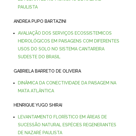
PAULISTA
ANDREA PUPO BARTAZINI
AVALIAÇÃO
DOS SERVI
Ç
OS ECOSSISTEMICOS
HIDROL
Ó
GICOS EM PAISAGENS COM DIFERENTES
USOS DO SOLO NO SISTEMA CANTAREIRA
SUDESTE DO BRASIL
GABRIELA BARRETO DE OLIVEIRA
DIN
Â
MICA DA CONECTIVIDADE DA PAISAGEM NA
MATA ATL
Â
NTICA
HENRIQUE YUGO SHIRAI
LEVANTAMENTO FLOR
Í
STICO EM
Á
REAS DE
SUCESS
Ã
O NATURAL ESP
É
CIES REGENERANTES
DE NAZAR
É
PAULISTA