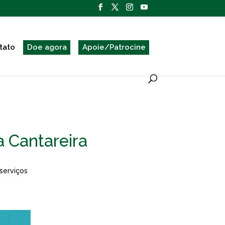
tato
Doe agora
Apoie/Patrocine
a Cantareira
serviços