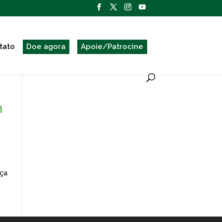
tato
Doe agora
Apoie/Patrocine
m
nça