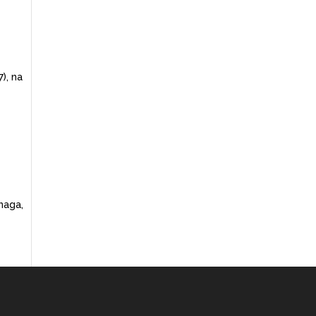
), na
naga,