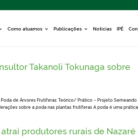
Como atuamos
Publicações
Notícias
IPÊ
Con
nsultor Takanoli Tokunaga sobre
 Poda de Árvores Frutíferas Teórico/ Prático – Projeto Semeando
derações sobre a poda nas plantas frutíferas A poda é uma prátic
 atrai produtores rurais de Nazaré