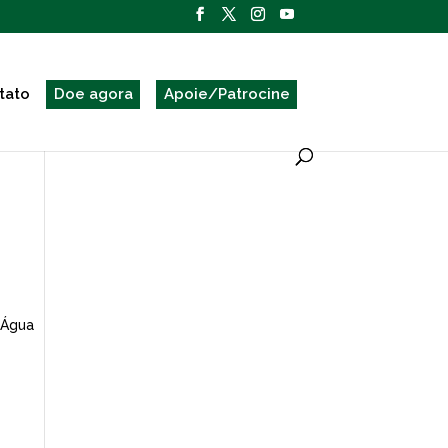
tato
Doe agora
Apoie/Patrocine
 Água
a